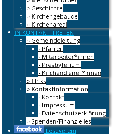
○ Menschenbilder
○ Geschichte
○ Kirchengebäude
○ Kirchenareal
IN KONTAKT TRETEN
○ Gemeindeleitung
- Pfarrer
- Mitarbeiter*innen
- Presbyterium
- Kirchendiener*innen
○ Links
○ Kontaktinformation
- Kontakt
- Impressum
- Datenschutzerklärung
○ Spenden/Finanzielles
Leseverein