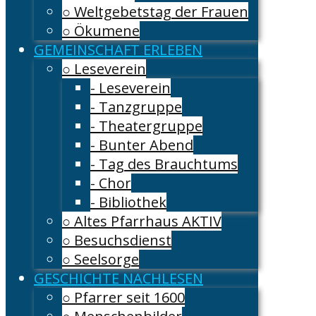
○ Weltgebetstag der Frauen
○ Ökumene
GEMEINSCHAFT ERLEBEN
○ Leseverein
- Leseverein
- Tanzgruppe
- Theatergruppe
- Bunter Abend
- Tag des Brauchtums
- Chor
- Bibliothek
○ Altes Pfarrhaus AKTIV
○ Besuchsdienst
○ Seelsorge
GESCHICHTE NACHLESEN
○ Pfarrer seit 1600