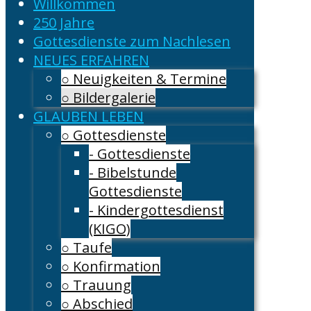
Willkommen
250 Jahre
Gottesdienste zum Nachlesen
NEUES ERFAHREN
○ Neuigkeiten & Termine
○ Bildergalerie
GLAUBEN LEBEN
○ Gottesdienste
- Gottesdienste
- Bibelstunde
Gottesdienste
- Kindergottesdienst
(KIGO)
○ Taufe
○ Konfirmation
○ Trauung
○ Abschied