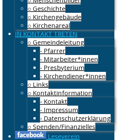
○ Menschenbilder
○ Geschichte
○ Kirchengebäude
○ Kirchenareal
IN KONTAKT TRETEN
○ Gemeindeleitung
- Pfarrer
- Mitarbeiter*innen
- Presbyterium
- Kirchendiener*innen
○ Links
○ Kontaktinformation
- Kontakt
- Impressum
- Datenschutzerklärung
○ Spenden/Finanzielles
Leseverein