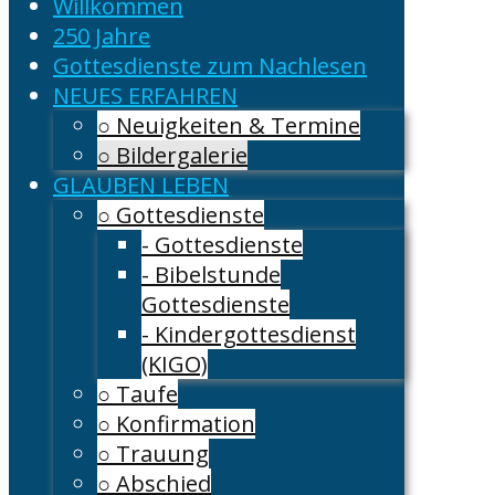
Willkommen
250 Jahre
Gottesdienste zum Nachlesen
NEUES ERFAHREN
○ Neuigkeiten & Termine
○ Bildergalerie
GLAUBEN LEBEN
○ Gottesdienste
- Gottesdienste
- Bibelstunde
Gottesdienste
- Kindergottesdienst
(KIGO)
○ Taufe
○ Konfirmation
○ Trauung
○ Abschied