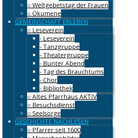
○ Weltgebetstag der Frauen
○ Ökumene
GEMEINSCHAFT ERLEBEN
○ Leseverein
- Leseverein
- Tanzgruppe
- Theatergruppe
- Bunter Abend
- Tag des Brauchtums
- Chor
- Bibliothek
○ Altes Pfarrhaus AKTIV
○ Besuchsdienst
○ Seelsorge
GESCHICHTE NACHLESEN
○ Pfarrer seit 1600