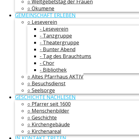
○ Weltgebetstag der Frauen
○ Ökumene
GEMEINSCHAFT ERLEBEN
○ Leseverein
- Leseverein
- Tanzgruppe
- Theatergruppe
- Bunter Abend
- Tag des Brauchtums
- Chor
- Bibliothek
○ Altes Pfarrhaus AKTIV
○ Besuchsdienst
○ Seelsorge
GESCHICHTE NACHLESEN
○ Pfarrer seit 1600
○ Menschenbilder
○ Geschichte
○ Kirchengebäude
○ Kirchenareal
IN KONTAKT TRETEN