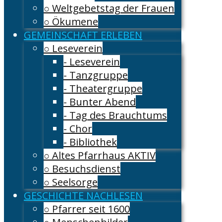
○ Weltgebetstag der Frauen
○ Ökumene
GEMEINSCHAFT ERLEBEN
○ Leseverein
- Leseverein
- Tanzgruppe
- Theatergruppe
- Bunter Abend
- Tag des Brauchtums
- Chor
- Bibliothek
○ Altes Pfarrhaus AKTIV
○ Besuchsdienst
○ Seelsorge
GESCHICHTE NACHLESEN
○ Pfarrer seit 1600