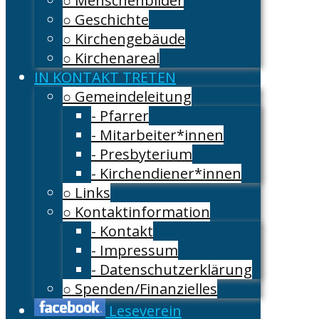
○ Menschenbilder
○ Geschichte
○ Kirchengebäude
○ Kirchenareal
IN KONTAKT TRETEN
○ Gemeindeleitung
- Pfarrer
- Mitarbeiter*innen
- Presbyterium
- Kirchendiener*innen
○ Links
○ Kontaktinformation
- Kontakt
- Impressum
- Datenschutzerklärung
○ Spenden/Finanzielles
Leseverein