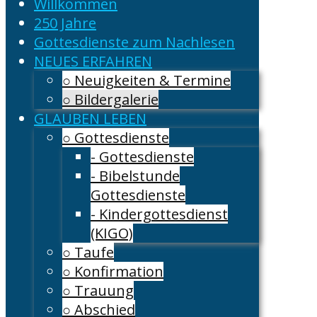
Willkommen
250 Jahre
Gottesdienste zum Nachlesen
NEUES ERFAHREN
○ Neuigkeiten & Termine
○ Bildergalerie
GLAUBEN LEBEN
○ Gottesdienste
- Gottesdienste
- Bibelstunde
Gottesdienste
- Kindergottesdienst
(KIGO)
○ Taufe
○ Konfirmation
○ Trauung
○ Abschied