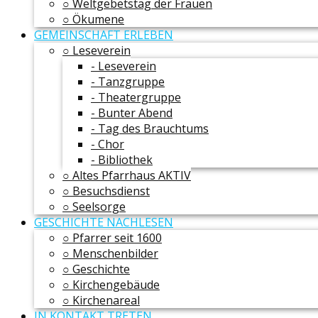
○ Weltgebetstag der Frauen
○ Ökumene
GEMEINSCHAFT ERLEBEN
○ Leseverein
- Leseverein
- Tanzgruppe
- Theatergruppe
- Bunter Abend
- Tag des Brauchtums
- Chor
- Bibliothek
○ Altes Pfarrhaus AKTIV
○ Besuchsdienst
○ Seelsorge
GESCHICHTE NACHLESEN
○ Pfarrer seit 1600
○ Menschenbilder
○ Geschichte
○ Kirchengebäude
○ Kirchenareal
IN KONTAKT TRETEN