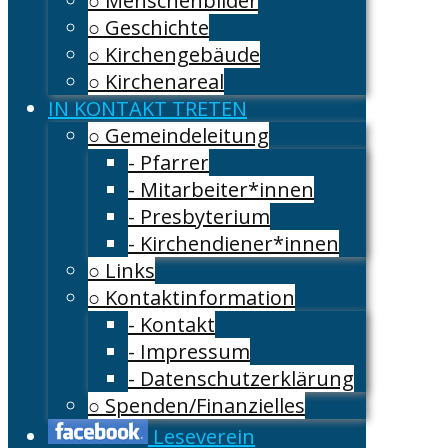
○ Menschenbilder
○ Geschichte
○ Kirchengebäude
○ Kirchenareal
IN KONTAKT TRETEN
○ Gemeindeleitung
- Pfarrer
- Mitarbeiter*innen
- Presbyterium
- Kirchendiener*innen
○ Links
○ Kontaktinformation
- Kontakt
- Impressum
- Datenschutzerklärung
○ Spenden/Finanzielles
Leseverein