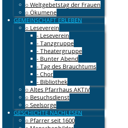
○ Weltgebetstag der Frauen
○ Ökumene
GEMEINSCHAFT ERLEBEN
○ Leseverein
- Leseverein
- Tanzgruppe
- Theatergruppe
- Bunter Abend
- Tag des Brauchtums
- Chor
- Bibliothek
○ Altes Pfarrhaus AKTIV
○ Besuchsdienst
○ Seelsorge
GESCHICHTE NACHLESEN
○ Pfarrer seit 1600