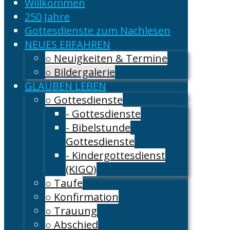
Willkommen
250 Jahre
Gottesdienste zum Nachlesen
NEUES ERFAHREN
○ Neuigkeiten & Termine
○ Bildergalerie
GLAUBEN LEBEN
○ Gottesdienste
- Gottesdienste
- Bibelstunde
Gottesdienste
- Kindergottesdienst
(KIGO)
○ Taufe
○ Konfirmation
○ Trauung
○ Abschied