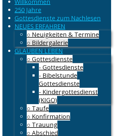
Willkommen
250 Jahre
Gottesdienste zum Nachlesen
NEUES ERFAHREN
○ Neuigkeiten & Termine
○ Bildergalerie
GLAUBEN LEBEN
○ Gottesdienste
- Gottesdienste
- Bibelstunde
Gottesdienste
- Kindergottesdienst
(KIGO)
○ Taufe
○ Konfirmation
○ Trauung
○ Abschied