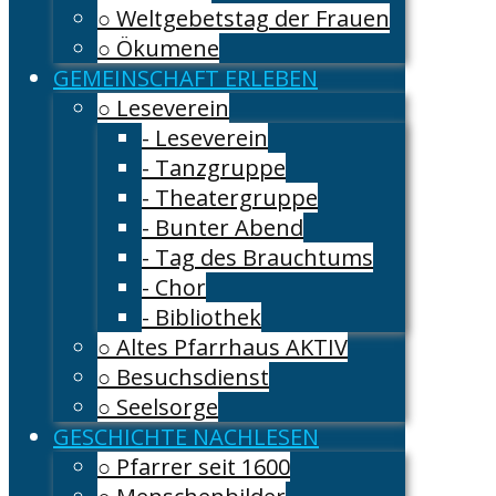
○ Weltgebetstag der Frauen
○ Ökumene
GEMEINSCHAFT ERLEBEN
○ Leseverein
- Leseverein
- Tanzgruppe
- Theatergruppe
- Bunter Abend
- Tag des Brauchtums
- Chor
- Bibliothek
○ Altes Pfarrhaus AKTIV
○ Besuchsdienst
○ Seelsorge
GESCHICHTE NACHLESEN
○ Pfarrer seit 1600