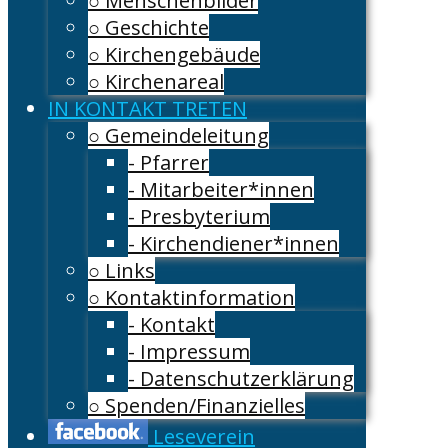
○ Menschenbilder
○ Geschichte
○ Kirchengebäude
○ Kirchenareal
IN KONTAKT TRETEN
○ Gemeindeleitung
- Pfarrer
- Mitarbeiter*innen
- Presbyterium
- Kirchendiener*innen
○ Links
○ Kontaktinformation
- Kontakt
- Impressum
- Datenschutzerklärung
○ Spenden/Finanzielles
Leseverein