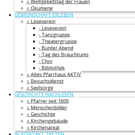
○ Weltgebetstag der Frauen
○ Ökumene
GEMEINSCHAFT ERLEBEN
○ Leseverein
- Leseverein
- Tanzgruppe
- Theatergruppe
- Bunter Abend
- Tag des Brauchtums
- Chor
- Bibliothek
○ Altes Pfarrhaus AKTIV
○ Besuchsdienst
○ Seelsorge
GESCHICHTE NACHLESEN
○ Pfarrer seit 1600
○ Menschenbilder
○ Geschichte
○ Kirchengebäude
○ Kirchenareal
IN KONTAKT TRETEN