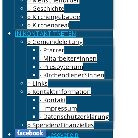
○ Menschenbilder
○ Geschichte
○ Kirchengebäude
○ Kirchenareal
IN KONTAKT TRETEN
○ Gemeindeleitung
- Pfarrer
- Mitarbeiter*innen
- Presbyterium
- Kirchendiener*innen
○ Links
○ Kontaktinformation
- Kontakt
- Impressum
- Datenschutzerklärung
○ Spenden/Finanzielles
Leseverein