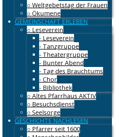
○ Weltgebetstag der Frauen
○ Ökumene
GEMEINSCHAFT ERLEBEN
○ Leseverein
- Leseverein
- Tanzgruppe
- Theatergruppe
- Bunter Abend
- Tag des Brauchtums
- Chor
- Bibliothek
○ Altes Pfarrhaus AKTIV
○ Besuchsdienst
○ Seelsorge
GESCHICHTE NACHLESEN
○ Pfarrer seit 1600