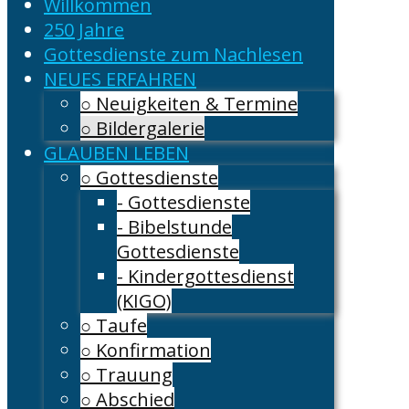
Willkommen
250 Jahre
Gottesdienste zum Nachlesen
NEUES ERFAHREN
○ Neuigkeiten & Termine
○ Bildergalerie
GLAUBEN LEBEN
○ Gottesdienste
- Gottesdienste
- Bibelstunde
Gottesdienste
- Kindergottesdienst
(KIGO)
○ Taufe
○ Konfirmation
○ Trauung
○ Abschied