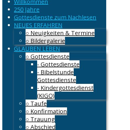
Willkommen
250 Jahre
Gottesdienste zum Nachlesen
NEUES ERFAHREN
○ Neuigkeiten & Termine
○ Bildergalerie
GLAUBEN LEBEN
○ Gottesdienste
- Gottesdienste
- Bibelstunde
Gottesdienste
- Kindergottesdienst
(KIGO)
○ Taufe
○ Konfirmation
○ Trauung
○ Abschied