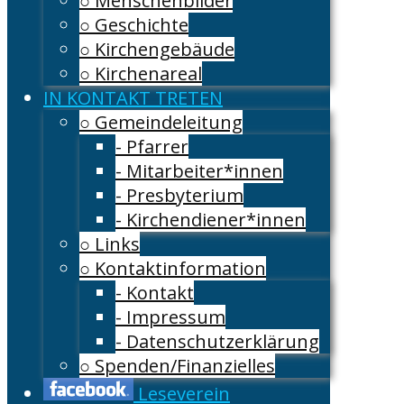
○ Menschenbilder
○ Geschichte
○ Kirchengebäude
○ Kirchenareal
IN KONTAKT TRETEN
○ Gemeindeleitung
- Pfarrer
- Mitarbeiter*innen
- Presbyterium
- Kirchendiener*innen
○ Links
○ Kontaktinformation
- Kontakt
- Impressum
- Datenschutzerklärung
○ Spenden/Finanzielles
Leseverein