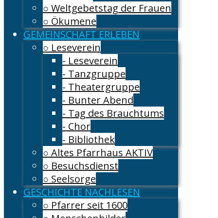
○ Weltgebetstag der Frauen
○ Ökumene
GEMEINSCHAFT ERLEBEN
○ Leseverein
- Leseverein
- Tanzgruppe
- Theatergruppe
- Bunter Abend
- Tag des Brauchtums
- Chor
- Bibliothek
○ Altes Pfarrhaus AKTIV
○ Besuchsdienst
○ Seelsorge
GESCHICHTE NACHLESEN
○ Pfarrer seit 1600