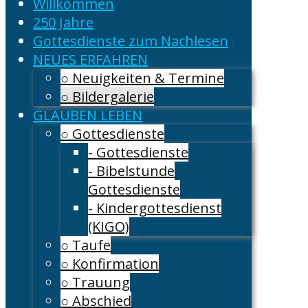
Willkommen
250 Jahre
Gottesdienste zum Nachlesen
NEUES ERFAHREN
○ Neuigkeiten & Termine
○ Bildergalerie
GLAUBEN LEBEN
○ Gottesdienste
- Gottesdienste
- Bibelstunde
Gottesdienste
- Kindergottesdienst
(KIGO)
○ Taufe
○ Konfirmation
○ Trauung
○ Abschied