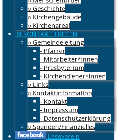
○ Menschenbilder
○ Geschichte
○ Kirchengebäude
○ Kirchenareal
IN KONTAKT TRETEN
○ Gemeindeleitung
- Pfarrer
- Mitarbeiter*innen
- Presbyterium
- Kirchendiener*innen
○ Links
○ Kontaktinformation
- Kontakt
- Impressum
- Datenschutzerklärung
○ Spenden/Finanzielles
Leseverein