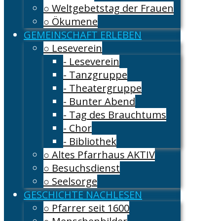
○ Weltgebetstag der Frauen
○ Ökumene
GEMEINSCHAFT ERLEBEN
○ Leseverein
- Leseverein
- Tanzgruppe
- Theatergruppe
- Bunter Abend
- Tag des Brauchtums
- Chor
- Bibliothek
○ Altes Pfarrhaus AKTIV
○ Besuchsdienst
○ Seelsorge
GESCHICHTE NACHLESEN
○ Pfarrer seit 1600