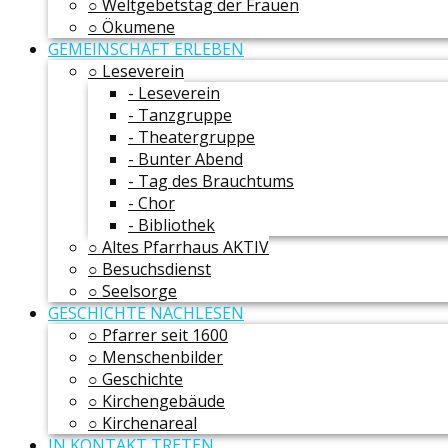
○ Weltgebetstag der Frauen
○ Ökumene
GEMEINSCHAFT ERLEBEN
○ Leseverein
- Leseverein
- Tanzgruppe
- Theatergruppe
- Bunter Abend
- Tag des Brauchtums
- Chor
- Bibliothek
○ Altes Pfarrhaus AKTIV
○ Besuchsdienst
○ Seelsorge
GESCHICHTE NACHLESEN
○ Pfarrer seit 1600
○ Menschenbilder
○ Geschichte
○ Kirchengebäude
○ Kirchenareal
IN KONTAKT TRETEN