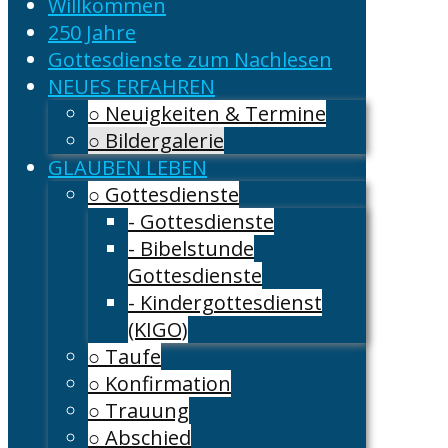
Willkommen
250 Jahre
Gottesdienste zum Nachlesen
NEUES ERFAHREN
○ Neuigkeiten & Termine
○ Bildergalerie
GLAUBEN LEBEN
○ Gottesdienste
- Gottesdienste
- Bibelstunde
Gottesdienste
- Kindergottesdienst
(KIGO)
○ Taufe
○ Konfirmation
○ Trauung
○ Abschied