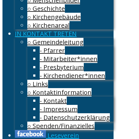
○ Menschenbilder
○ Geschichte
○ Kirchengebäude
○ Kirchenareal
IN KONTAKT TRETEN
○ Gemeindeleitung
- Pfarrer
- Mitarbeiter*innen
- Presbyterium
- Kirchendiener*innen
○ Links
○ Kontaktinformation
- Kontakt
- Impressum
- Datenschutzerklärung
○ Spenden/Finanzielles
Leseverein