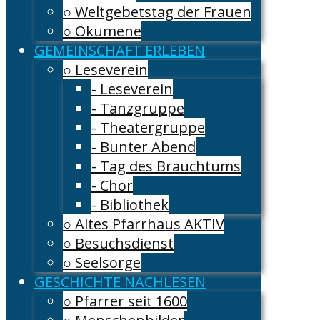
○ Weltgebetstag der Frauen
○ Ökumene
GEMEINSCHAFT ERLEBEN
○ Leseverein
- Leseverein
- Tanzgruppe
- Theatergruppe
- Bunter Abend
- Tag des Brauchtums
- Chor
- Bibliothek
○ Altes Pfarrhaus AKTIV
○ Besuchsdienst
○ Seelsorge
GESCHICHTE NACHLESEN
○ Pfarrer seit 1600