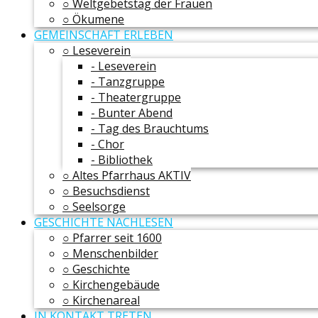
○ Weltgebetstag der Frauen
○ Ökumene
GEMEINSCHAFT ERLEBEN
○ Leseverein
- Leseverein
- Tanzgruppe
- Theatergruppe
- Bunter Abend
- Tag des Brauchtums
- Chor
- Bibliothek
○ Altes Pfarrhaus AKTIV
○ Besuchsdienst
○ Seelsorge
GESCHICHTE NACHLESEN
○ Pfarrer seit 1600
○ Menschenbilder
○ Geschichte
○ Kirchengebäude
○ Kirchenareal
IN KONTAKT TRETEN