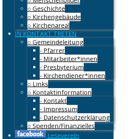
○ Menschenbilder
○ Geschichte
○ Kirchengebäude
○ Kirchenareal
IN KONTAKT TRETEN
○ Gemeindeleitung
- Pfarrer
- Mitarbeiter*innen
- Presbyterium
- Kirchendiener*innen
○ Links
○ Kontaktinformation
- Kontakt
- Impressum
- Datenschutzerklärung
○ Spenden/Finanzielles
Leseverein