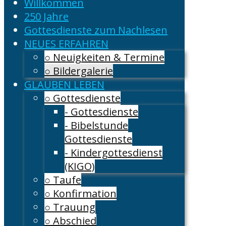
Willkommen
250 Jahre
Gottesdienste zum Nachlesen
NEUES ERFAHREN
○ Neuigkeiten & Termine
○ Bildergalerie
GLAUBEN LEBEN
○ Gottesdienste
- Gottesdienste
- Bibelstunde
Gottesdienste
- Kindergottesdienst
(KIGO)
○ Taufe
○ Konfirmation
○ Trauung
○ Abschied