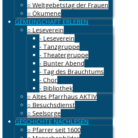
○ Weltgebetstag der Frauen
○ Ökumene
GEMEINSCHAFT ERLEBEN
○ Leseverein
- Leseverein
- Tanzgruppe
- Theatergruppe
- Bunter Abend
- Tag des Brauchtums
- Chor
- Bibliothek
○ Altes Pfarrhaus AKTIV
○ Besuchsdienst
○ Seelsorge
GESCHICHTE NACHLESEN
○ Pfarrer seit 1600