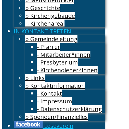
○ Menschenbilder
○ Geschichte
○ Kirchengebäude
○ Kirchenareal
IN KONTAKT TRETEN
○ Gemeindeleitung
- Pfarrer
- Mitarbeiter*innen
- Presbyterium
- Kirchendiener*innen
○ Links
○ Kontaktinformation
- Kontakt
- Impressum
- Datenschutzerklärung
○ Spenden/Finanzielles
Leseverein