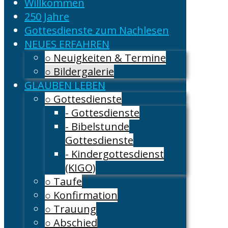
Willkommen
250 Jahre
Gottesdienste zum Nachlesen
NEUES ERFAHREN
○ Neuigkeiten & Termine
○ Bildergalerie
GLAUBEN LEBEN
○ Gottesdienste
- Gottesdienste
- Bibelstunde
Gottesdienste
- Kindergottesdienst
(KIGO)
○ Taufe
○ Konfirmation
○ Trauung
○ Abschied