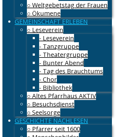
○ Weltgebetstag der Frauen
○ Ökumene
GEMEINSCHAFT ERLEBEN
○ Leseverein
- Leseverein
- Tanzgruppe
- Theatergruppe
- Bunter Abend
- Tag des Brauchtums
- Chor
- Bibliothek
○ Altes Pfarrhaus AKTIV
○ Besuchsdienst
○ Seelsorge
GESCHICHTE NACHLESEN
○ Pfarrer seit 1600