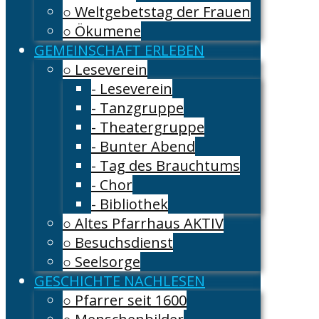
○ Weltgebetstag der Frauen
○ Ökumene
GEMEINSCHAFT ERLEBEN
○ Leseverein
- Leseverein
- Tanzgruppe
- Theatergruppe
- Bunter Abend
- Tag des Brauchtums
- Chor
- Bibliothek
○ Altes Pfarrhaus AKTIV
○ Besuchsdienst
○ Seelsorge
GESCHICHTE NACHLESEN
○ Pfarrer seit 1600