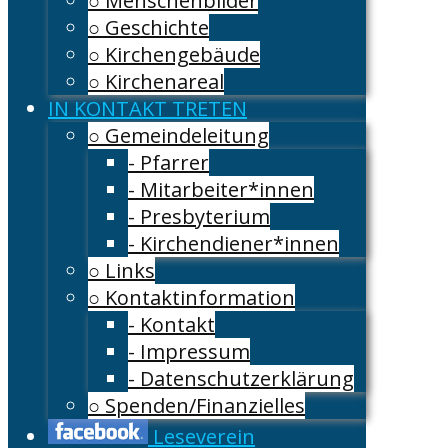
○ Menschenbilder
○ Geschichte
○ Kirchengebäude
○ Kirchenareal
IN KONTAKT TRETEN
○ Gemeindeleitung
- Pfarrer
- Mitarbeiter*innen
- Presbyterium
- Kirchendiener*innen
○ Links
○ Kontaktinformation
- Kontakt
- Impressum
- Datenschutzerklärung
○ Spenden/Finanzielles
Leseverein