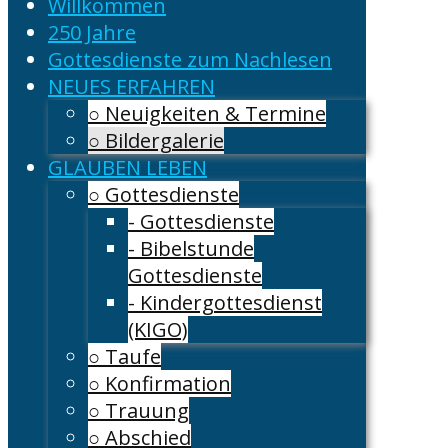
Willkommen
250 Jahre
Gottesdienste zum Nachlesen
NEUES ERFAHREN
○ Neuigkeiten & Termine
○ Bildergalerie
GLAUBEN LEBEN
○ Gottesdienste
- Gottesdienste
- Bibelstunde
Gottesdienste
- Kindergottesdienst
(KIGO)
○ Taufe
○ Konfirmation
○ Trauung
○ Abschied