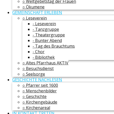
○ Weltgebetstag der Frauen
○ Ökumene
GEMEINSCHAFT ERLEBEN
○ Leseverein
- Leseverein
- Tanzgruppe
- Theatergruppe
- Bunter Abend
- Tag des Brauchtums
- Chor
- Bibliothek
○ Altes Pfarrhaus AKTIV
○ Besuchsdienst
○ Seelsorge
GESCHICHTE NACHLESEN
○ Pfarrer seit 1600
○ Menschenbilder
○ Geschichte
○ Kirchengebäude
○ Kirchenareal
IN KONTAKT TRETEN