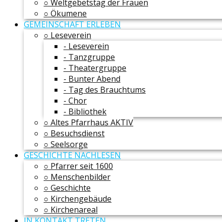
○ Weltgebetstag der Frauen
○ Ökumene
GEMEINSCHAFT ERLEBEN
○ Leseverein
- Leseverein
- Tanzgruppe
- Theatergruppe
- Bunter Abend
- Tag des Brauchtums
- Chor
- Bibliothek
○ Altes Pfarrhaus AKTIV
○ Besuchsdienst
○ Seelsorge
GESCHICHTE NACHLESEN
○ Pfarrer seit 1600
○ Menschenbilder
○ Geschichte
○ Kirchengebäude
○ Kirchenareal
IN KONTAKT TRETEN