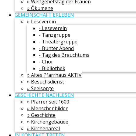
○ Weltgebetstag der Frauen
○ Ökumene
GEMEINSCHAFT ERLEBEN
○ Leseverein
- Leseverein
- Tanzgruppe
- Theatergruppe
- Bunter Abend
- Tag des Brauchtums
- Chor
- Bibliothek
○ Altes Pfarrhaus AKTIV
○ Besuchsdienst
○ Seelsorge
GESCHICHTE NACHLESEN
○ Pfarrer seit 1600
○ Menschenbilder
○ Geschichte
○ Kirchengebäude
○ Kirchenareal
IN KONTAKT TRETEN