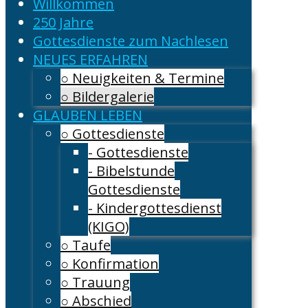
Willkommen
250 Jahre
Gottesdienste zum Nachlesen
NEUES ERFAHREN
○ Neuigkeiten & Termine
○ Bildergalerie
GLAUBEN LEBEN
○ Gottesdienste
- Gottesdienste
- Bibelstunde
Gottesdienste
- Kindergottesdienst
(KIGO)
○ Taufe
○ Konfirmation
○ Trauung
○ Abschied