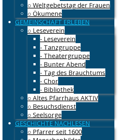
○ Weltgebetstag der Frauen
○ Ökumene
GEMEINSCHAFT ERLEBEN
○ Leseverein
- Leseverein
- Tanzgruppe
- Theatergruppe
- Bunter Abend
- Tag des Brauchtums
- Chor
- Bibliothek
○ Altes Pfarrhaus AKTIV
○ Besuchsdienst
○ Seelsorge
GESCHICHTE NACHLESEN
○ Pfarrer seit 1600