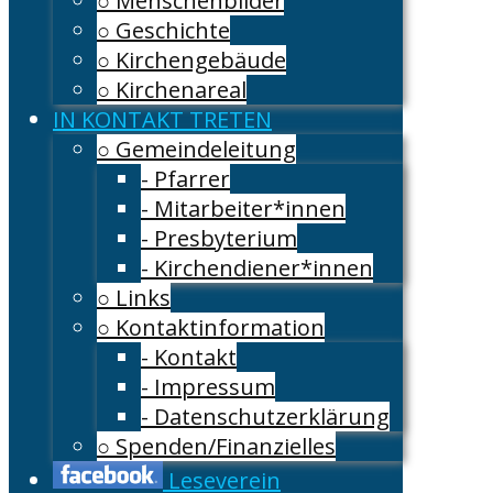
○ Menschenbilder
○ Geschichte
○ Kirchengebäude
○ Kirchenareal
IN KONTAKT TRETEN
○ Gemeindeleitung
- Pfarrer
- Mitarbeiter*innen
- Presbyterium
- Kirchendiener*innen
○ Links
○ Kontaktinformation
- Kontakt
- Impressum
- Datenschutzerklärung
○ Spenden/Finanzielles
Leseverein