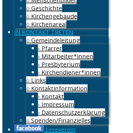
○ Menschenbilder
○ Geschichte
○ Kirchengebäude
○ Kirchenareal
IN KONTAKT TRETEN
○ Gemeindeleitung
- Pfarrer
- Mitarbeiter*innen
- Presbyterium
- Kirchendiener*innen
○ Links
○ Kontaktinformation
- Kontakt
- Impressum
- Datenschutzerklärung
○ Spenden/Finanzielles
Leseverein