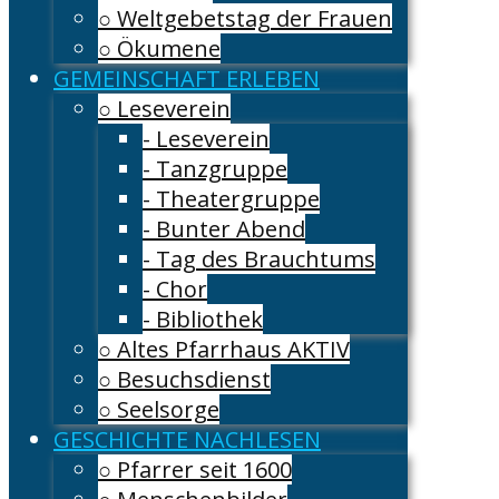
○ Weltgebetstag der Frauen
○ Ökumene
GEMEINSCHAFT ERLEBEN
○ Leseverein
- Leseverein
- Tanzgruppe
- Theatergruppe
- Bunter Abend
- Tag des Brauchtums
- Chor
- Bibliothek
○ Altes Pfarrhaus AKTIV
○ Besuchsdienst
○ Seelsorge
GESCHICHTE NACHLESEN
○ Pfarrer seit 1600