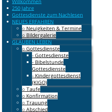
Willkommen
250 Jahre
Gottesdienste zum Nachlesen
NEUES ERFAHREN
○ Neuigkeiten & Termine
○ Bildergalerie
GLAUBEN LEBEN
○ Gottesdienste
- Gottesdienste
- Bibelstunde
Gottesdienste
- Kindergottesdienst
(KIGO)
○ Taufe
○ Konfirmation
○ Trauung
○ Abschied