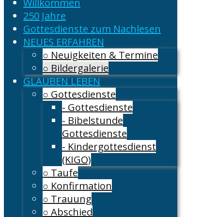
Willkommen
250 Jahre
Gottesdienste zum Nachlesen
NEUES ERFAHREN
○ Neuigkeiten & Termine
○ Bildergalerie
GLAUBEN LEBEN
○ Gottesdienste
- Gottesdienste
- Bibelstunde
Gottesdienste
- Kindergottesdienst
(KIGO)
○ Taufe
○ Konfirmation
○ Trauung
○ Abschied