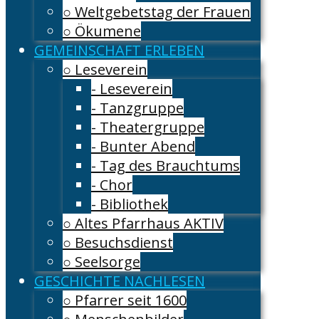
○ Weltgebetstag der Frauen
○ Ökumene
GEMEINSCHAFT ERLEBEN
○ Leseverein
- Leseverein
- Tanzgruppe
- Theatergruppe
- Bunter Abend
- Tag des Brauchtums
- Chor
- Bibliothek
○ Altes Pfarrhaus AKTIV
○ Besuchsdienst
○ Seelsorge
GESCHICHTE NACHLESEN
○ Pfarrer seit 1600