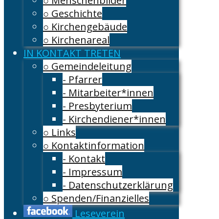
○ Menschenbilder
○ Geschichte
○ Kirchengebäude
○ Kirchenareal
IN KONTAKT TRETEN
○ Gemeindeleitung
- Pfarrer
- Mitarbeiter*innen
- Presbyterium
- Kirchendiener*innen
○ Links
○ Kontaktinformation
- Kontakt
- Impressum
- Datenschutzerklärung
○ Spenden/Finanzielles
Leseverein