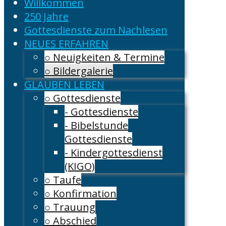
Willkommen
250 Jahre
Gottesdienste zum Nachlesen
NEUES ERFAHREN
○ Neuigkeiten & Termine
○ Bildergalerie
GLAUBEN LEBEN
○ Gottesdienste
- Gottesdienste
- Bibelstunde
Gottesdienste
- Kindergottesdienst
(KIGO)
○ Taufe
○ Konfirmation
○ Trauung
○ Abschied