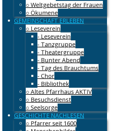
○ Weltgebetstag der Frauen
○ Ökumene
GEMEINSCHAFT ERLEBEN
○ Leseverein
- Leseverein
- Tanzgruppe
- Theatergruppe
- Bunter Abend
- Tag des Brauchtums
- Chor
- Bibliothek
○ Altes Pfarrhaus AKTIV
○ Besuchsdienst
○ Seelsorge
GESCHICHTE NACHLESEN
○ Pfarrer seit 1600