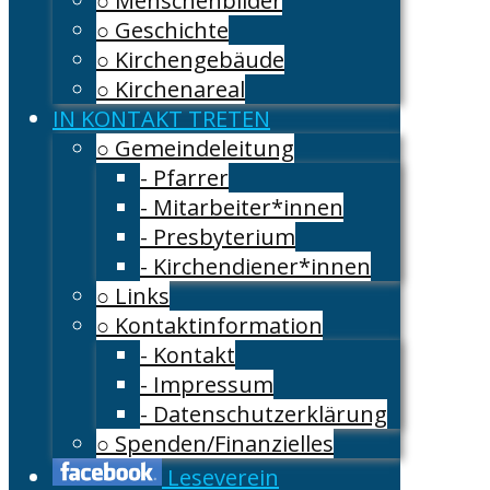
○ Menschenbilder
○ Geschichte
○ Kirchengebäude
○ Kirchenareal
IN KONTAKT TRETEN
○ Gemeindeleitung
- Pfarrer
- Mitarbeiter*innen
- Presbyterium
- Kirchendiener*innen
○ Links
○ Kontaktinformation
- Kontakt
- Impressum
- Datenschutzerklärung
○ Spenden/Finanzielles
Leseverein