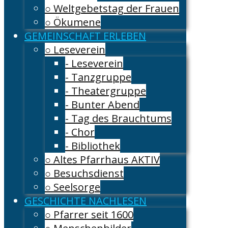
○ Weltgebetstag der Frauen
○ Ökumene
GEMEINSCHAFT ERLEBEN
○ Leseverein
- Leseverein
- Tanzgruppe
- Theatergruppe
- Bunter Abend
- Tag des Brauchtums
- Chor
- Bibliothek
○ Altes Pfarrhaus AKTIV
○ Besuchsdienst
○ Seelsorge
GESCHICHTE NACHLESEN
○ Pfarrer seit 1600