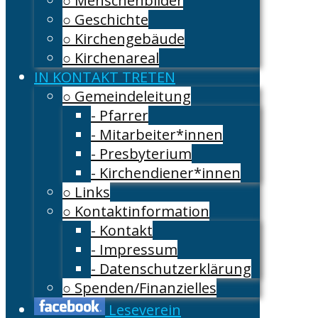
○ Menschenbilder
○ Geschichte
○ Kirchengebäude
○ Kirchenareal
IN KONTAKT TRETEN
○ Gemeindeleitung
- Pfarrer
- Mitarbeiter*innen
- Presbyterium
- Kirchendiener*innen
○ Links
○ Kontaktinformation
- Kontakt
- Impressum
- Datenschutzerklärung
○ Spenden/Finanzielles
Leseverein