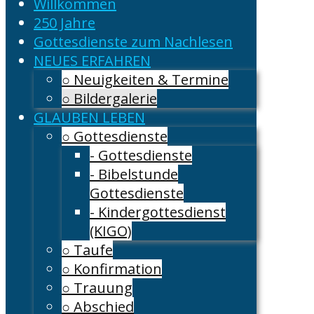
Willkommen
250 Jahre
Gottesdienste zum Nachlesen
NEUES ERFAHREN
○ Neuigkeiten & Termine
○ Bildergalerie
GLAUBEN LEBEN
○ Gottesdienste
- Gottesdienste
- Bibelstunde
Gottesdienste
- Kindergottesdienst
(KIGO)
○ Taufe
○ Konfirmation
○ Trauung
○ Abschied