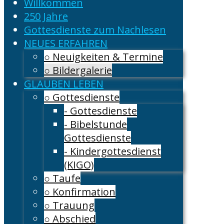
Willkommen
250 Jahre
Gottesdienste zum Nachlesen
NEUES ERFAHREN
○ Neuigkeiten & Termine
○ Bildergalerie
GLAUBEN LEBEN
○ Gottesdienste
- Gottesdienste
- Bibelstunde
Gottesdienste
- Kindergottesdienst
(KIGO)
○ Taufe
○ Konfirmation
○ Trauung
○ Abschied