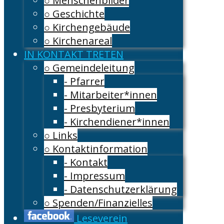
○ Menschenbilder
○ Geschichte
○ Kirchengebäude
○ Kirchenareal
IN KONTAKT TRETEN
○ Gemeindeleitung
- Pfarrer
- Mitarbeiter*innen
- Presbyterium
- Kirchendiener*innen
○ Links
○ Kontaktinformation
- Kontakt
- Impressum
- Datenschutzerklärung
○ Spenden/Finanzielles
Leseverein