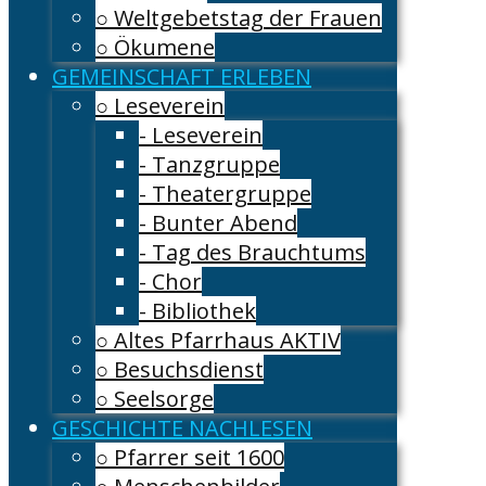
○ Weltgebetstag der Frauen
○ Ökumene
GEMEINSCHAFT ERLEBEN
○ Leseverein
- Leseverein
- Tanzgruppe
- Theatergruppe
- Bunter Abend
- Tag des Brauchtums
- Chor
- Bibliothek
○ Altes Pfarrhaus AKTIV
○ Besuchsdienst
○ Seelsorge
GESCHICHTE NACHLESEN
○ Pfarrer seit 1600