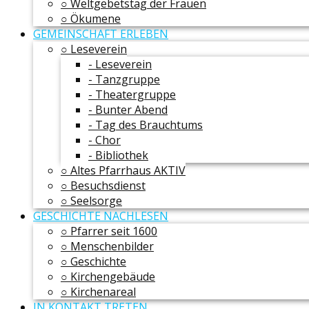
○ Weltgebetstag der Frauen
○ Ökumene
GEMEINSCHAFT ERLEBEN
○ Leseverein
- Leseverein
- Tanzgruppe
- Theatergruppe
- Bunter Abend
- Tag des Brauchtums
- Chor
- Bibliothek
○ Altes Pfarrhaus AKTIV
○ Besuchsdienst
○ Seelsorge
GESCHICHTE NACHLESEN
○ Pfarrer seit 1600
○ Menschenbilder
○ Geschichte
○ Kirchengebäude
○ Kirchenareal
IN KONTAKT TRETEN