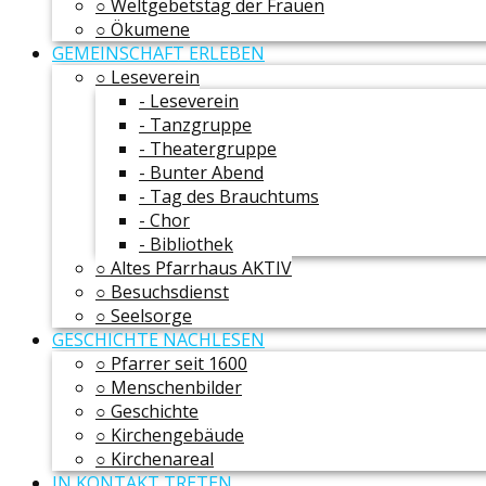
○ Weltgebetstag der Frauen
○ Ökumene
GEMEINSCHAFT ERLEBEN
○ Leseverein
- Leseverein
- Tanzgruppe
- Theatergruppe
- Bunter Abend
- Tag des Brauchtums
- Chor
- Bibliothek
○ Altes Pfarrhaus AKTIV
○ Besuchsdienst
○ Seelsorge
GESCHICHTE NACHLESEN
○ Pfarrer seit 1600
○ Menschenbilder
○ Geschichte
○ Kirchengebäude
○ Kirchenareal
IN KONTAKT TRETEN