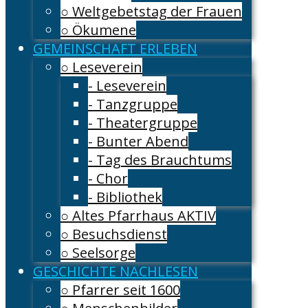
○ Weltgebetstag der Frauen
○ Ökumene
GEMEINSCHAFT ERLEBEN
○ Leseverein
- Leseverein
- Tanzgruppe
- Theatergruppe
- Bunter Abend
- Tag des Brauchtums
- Chor
- Bibliothek
○ Altes Pfarrhaus AKTIV
○ Besuchsdienst
○ Seelsorge
GESCHICHTE NACHLESEN
○ Pfarrer seit 1600