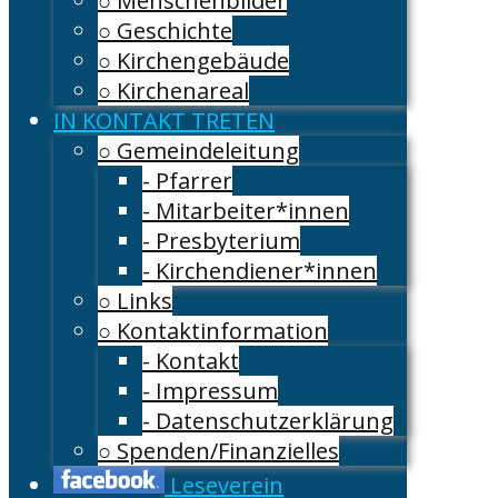
○ Menschenbilder
○ Geschichte
○ Kirchengebäude
○ Kirchenareal
IN KONTAKT TRETEN
○ Gemeindeleitung
- Pfarrer
- Mitarbeiter*innen
- Presbyterium
- Kirchendiener*innen
○ Links
○ Kontaktinformation
- Kontakt
- Impressum
- Datenschutzerklärung
○ Spenden/Finanzielles
Leseverein