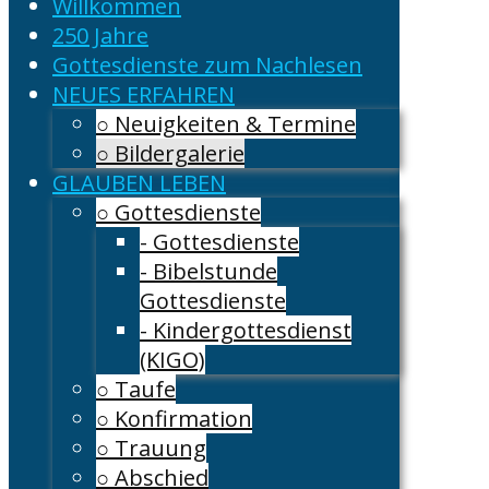
Willkommen
250 Jahre
Gottesdienste zum Nachlesen
NEUES ERFAHREN
○ Neuigkeiten & Termine
○ Bildergalerie
GLAUBEN LEBEN
○ Gottesdienste
- Gottesdienste
- Bibelstunde
Gottesdienste
- Kindergottesdienst
(KIGO)
○ Taufe
○ Konfirmation
○ Trauung
○ Abschied