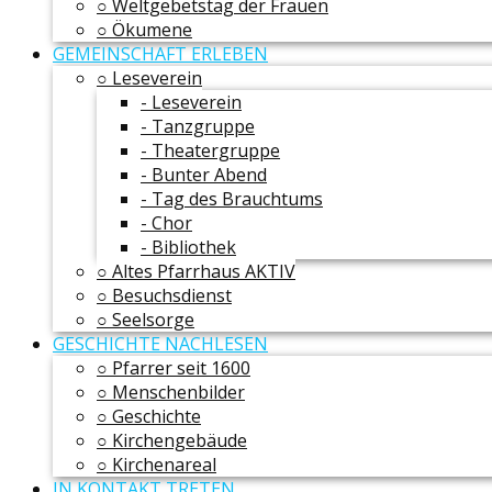
○ Weltgebetstag der Frauen
○ Ökumene
GEMEINSCHAFT ERLEBEN
○ Leseverein
- Leseverein
- Tanzgruppe
- Theatergruppe
- Bunter Abend
- Tag des Brauchtums
- Chor
- Bibliothek
○ Altes Pfarrhaus AKTIV
○ Besuchsdienst
○ Seelsorge
GESCHICHTE NACHLESEN
○ Pfarrer seit 1600
○ Menschenbilder
○ Geschichte
○ Kirchengebäude
○ Kirchenareal
IN KONTAKT TRETEN