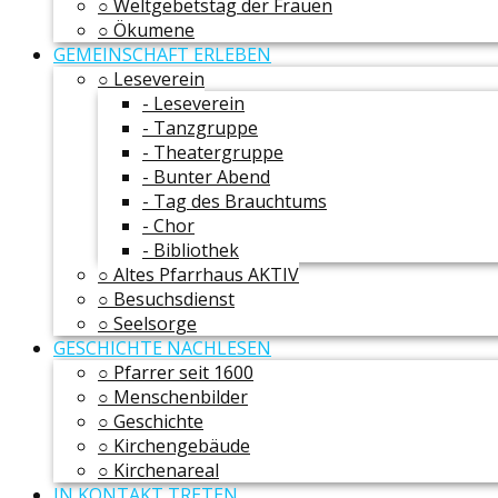
○ Weltgebetstag der Frauen
○ Ökumene
GEMEINSCHAFT ERLEBEN
○ Leseverein
- Leseverein
- Tanzgruppe
- Theatergruppe
- Bunter Abend
- Tag des Brauchtums
- Chor
- Bibliothek
○ Altes Pfarrhaus AKTIV
○ Besuchsdienst
○ Seelsorge
GESCHICHTE NACHLESEN
○ Pfarrer seit 1600
○ Menschenbilder
○ Geschichte
○ Kirchengebäude
○ Kirchenareal
IN KONTAKT TRETEN