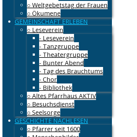
○ Weltgebetstag der Frauen
○ Ökumene
GEMEINSCHAFT ERLEBEN
○ Leseverein
- Leseverein
- Tanzgruppe
- Theatergruppe
- Bunter Abend
- Tag des Brauchtums
- Chor
- Bibliothek
○ Altes Pfarrhaus AKTIV
○ Besuchsdienst
○ Seelsorge
GESCHICHTE NACHLESEN
○ Pfarrer seit 1600