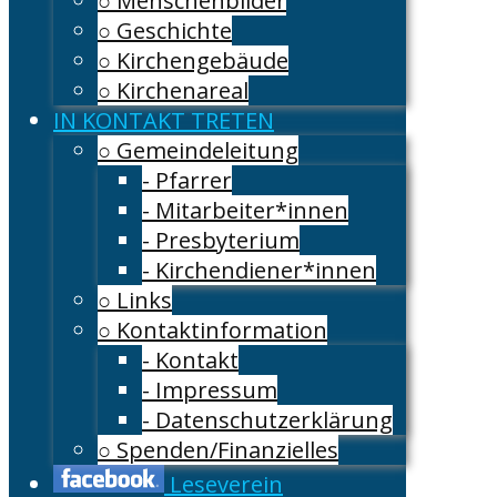
○ Menschenbilder
○ Geschichte
○ Kirchengebäude
○ Kirchenareal
IN KONTAKT TRETEN
○ Gemeindeleitung
- Pfarrer
- Mitarbeiter*innen
- Presbyterium
- Kirchendiener*innen
○ Links
○ Kontaktinformation
- Kontakt
- Impressum
- Datenschutzerklärung
○ Spenden/Finanzielles
Leseverein