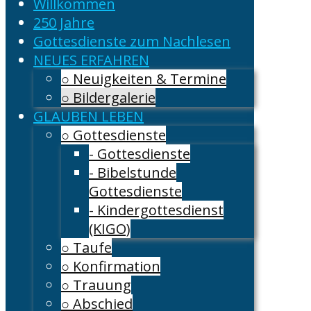
Willkommen
250 Jahre
Gottesdienste zum Nachlesen
NEUES ERFAHREN
○ Neuigkeiten & Termine
○ Bildergalerie
GLAUBEN LEBEN
○ Gottesdienste
- Gottesdienste
- Bibelstunde
Gottesdienste
- Kindergottesdienst
(KIGO)
○ Taufe
○ Konfirmation
○ Trauung
○ Abschied