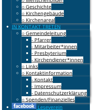
○ Menschenbilder
○ Geschichte
○ Kirchengebäude
○ Kirchenareal
IN KONTAKT TRETEN
○ Gemeindeleitung
- Pfarrer
- Mitarbeiter*innen
- Presbyterium
- Kirchendiener*innen
○ Links
○ Kontaktinformation
- Kontakt
- Impressum
- Datenschutzerklärung
○ Spenden/Finanzielles
Leseverein