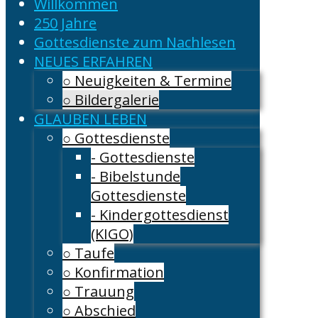
Willkommen
250 Jahre
Gottesdienste zum Nachlesen
NEUES ERFAHREN
○ Neuigkeiten & Termine
○ Bildergalerie
GLAUBEN LEBEN
○ Gottesdienste
- Gottesdienste
- Bibelstunde
Gottesdienste
- Kindergottesdienst
(KIGO)
○ Taufe
○ Konfirmation
○ Trauung
○ Abschied