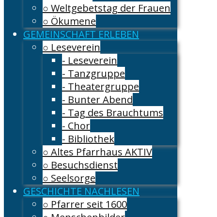
○ Weltgebetstag der Frauen
○ Ökumene
GEMEINSCHAFT ERLEBEN
○ Leseverein
- Leseverein
- Tanzgruppe
- Theatergruppe
- Bunter Abend
- Tag des Brauchtums
- Chor
- Bibliothek
○ Altes Pfarrhaus AKTIV
○ Besuchsdienst
○ Seelsorge
GESCHICHTE NACHLESEN
○ Pfarrer seit 1600