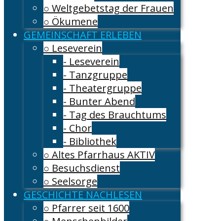
○ Weltgebetstag der Frauen
○ Ökumene
GEMEINSCHAFT ERLEBEN
○ Leseverein
- Leseverein
- Tanzgruppe
- Theatergruppe
- Bunter Abend
- Tag des Brauchtums
- Chor
- Bibliothek
○ Altes Pfarrhaus AKTIV
○ Besuchsdienst
○ Seelsorge
GESCHICHTE NACHLESEN
○ Pfarrer seit 1600