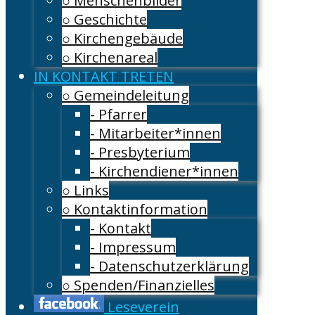
○ Menschenbilder
○ Geschichte
○ Kirchengebäude
○ Kirchenareal
IN KONTAKT TRETEN
○ Gemeindeleitung
- Pfarrer
- Mitarbeiter*innen
- Presbyterium
- Kirchendiener*innen
○ Links
○ Kontaktinformation
- Kontakt
- Impressum
- Datenschutzerklärung
○ Spenden/Finanzielles
Leseverein