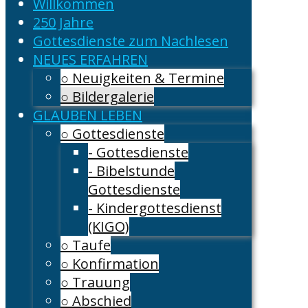
Willkommen
250 Jahre
Gottesdienste zum Nachlesen
NEUES ERFAHREN
○ Neuigkeiten & Termine
○ Bildergalerie
GLAUBEN LEBEN
○ Gottesdienste
- Gottesdienste
- Bibelstunde
Gottesdienste
- Kindergottesdienst
(KIGO)
○ Taufe
○ Konfirmation
○ Trauung
○ Abschied