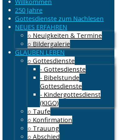
Willkommen
250 Jahre
Gottesdienste zum Nachlesen
NEUES ERFAHREN
○ Neuigkeiten & Termine
○ Bildergalerie
GLAUBEN LEBEN
○ Gottesdienste
- Gottesdienste
- Bibelstunde
Gottesdienste
- Kindergottesdienst
(KIGO)
○ Taufe
○ Konfirmation
○ Trauung
○ Abschied