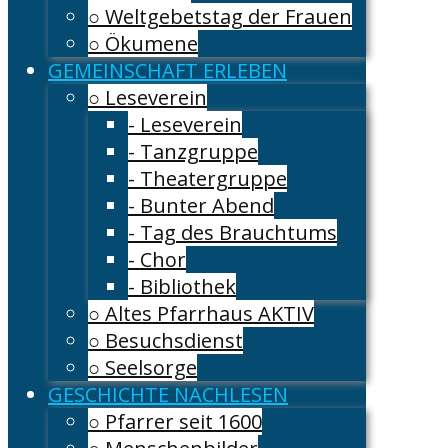
○ Weltgebetstag der Frauen
○ Ökumene
GEMEINSCHAFT ERLEBEN
○ Leseverein
- Leseverein
- Tanzgruppe
- Theatergruppe
- Bunter Abend
- Tag des Brauchtums
- Chor
- Bibliothek
○ Altes Pfarrhaus AKTIV
○ Besuchsdienst
○ Seelsorge
GESCHICHTE NACHLESEN
○ Pfarrer seit 1600