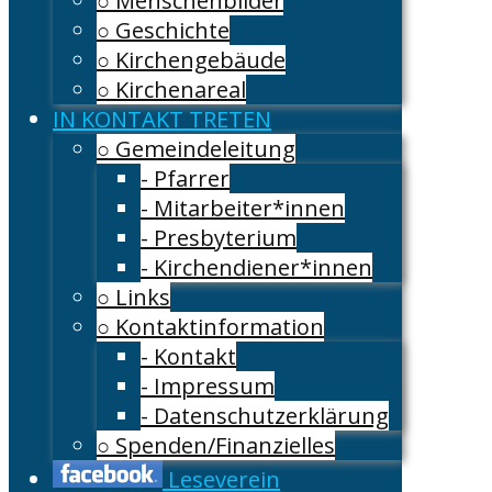
○ Menschenbilder
○ Geschichte
○ Kirchengebäude
○ Kirchenareal
IN KONTAKT TRETEN
○ Gemeindeleitung
- Pfarrer
- Mitarbeiter*innen
- Presbyterium
- Kirchendiener*innen
○ Links
○ Kontaktinformation
- Kontakt
- Impressum
- Datenschutzerklärung
○ Spenden/Finanzielles
Leseverein