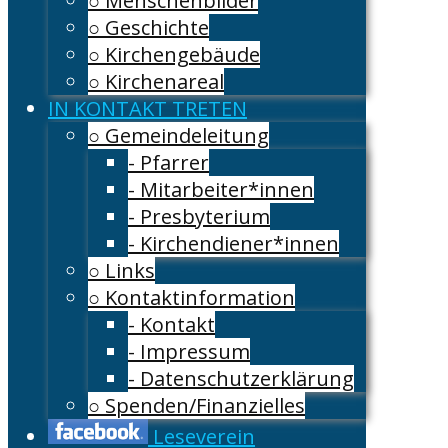
○ Menschenbilder
○ Geschichte
○ Kirchengebäude
○ Kirchenareal
IN KONTAKT TRETEN
○ Gemeindeleitung
- Pfarrer
- Mitarbeiter*innen
- Presbyterium
- Kirchendiener*innen
○ Links
○ Kontaktinformation
- Kontakt
- Impressum
- Datenschutzerklärung
○ Spenden/Finanzielles
Leseverein