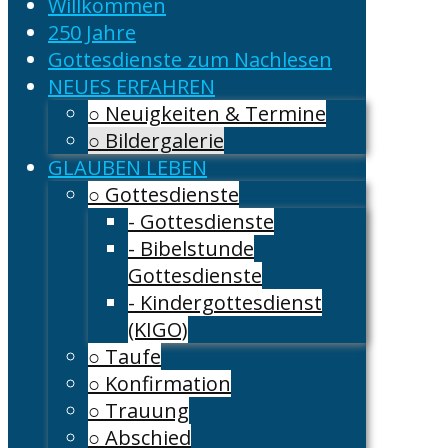
Willkommen
250 Jahre
Gottesdienste zum Nachlesen
NEUES ERFAHREN
○ Neuigkeiten & Termine
○ Bildergalerie
GLAUBEN LEBEN
○ Gottesdienste
- Gottesdienste
- Bibelstunde
Gottesdienste
- Kindergottesdienst
(KIGO)
○ Taufe
○ Konfirmation
○ Trauung
○ Abschied