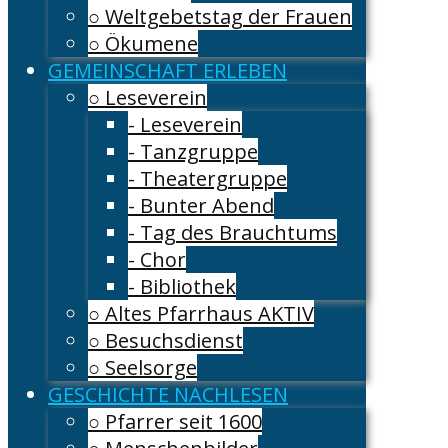
○ Weltgebetstag der Frauen
○ Ökumene
GEMEINSCHAFT ERLEBEN
○ Leseverein
- Leseverein
- Tanzgruppe
- Theatergruppe
- Bunter Abend
- Tag des Brauchtums
- Chor
- Bibliothek
○ Altes Pfarrhaus AKTIV
○ Besuchsdienst
○ Seelsorge
GESCHICHTE NACHLESEN
○ Pfarrer seit 1600