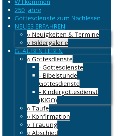
Willkommen
250 Jahre
Gottesdienste zum Nachlesen
NEUES ERFAHREN
○ Neuigkeiten & Termine
○ Bildergalerie
GLAUBEN LEBEN
○ Gottesdienste
- Gottesdienste
- Bibelstunde
Gottesdienste
- Kindergottesdienst
(KIGO)
○ Taufe
○ Konfirmation
○ Trauung
○ Abschied