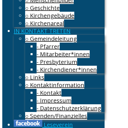
○ Menschenbilder
○ Geschichte
○ Kirchengebäude
○ Kirchenareal
IN KONTAKT TRETEN
○ Gemeindeleitung
- Pfarrer
- Mitarbeiter*innen
- Presbyterium
- Kirchendiener*innen
○ Links
○ Kontaktinformation
- Kontakt
- Impressum
- Datenschutzerklärung
○ Spenden/Finanzielles
Leseverein