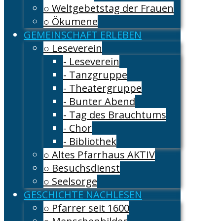
○ Weltgebetstag der Frauen
○ Ökumene
GEMEINSCHAFT ERLEBEN
○ Leseverein
- Leseverein
- Tanzgruppe
- Theatergruppe
- Bunter Abend
- Tag des Brauchtums
- Chor
- Bibliothek
○ Altes Pfarrhaus AKTIV
○ Besuchsdienst
○ Seelsorge
GESCHICHTE NACHLESEN
○ Pfarrer seit 1600