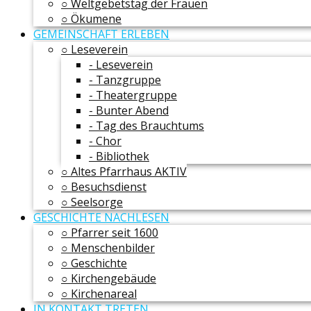
○ Weltgebetstag der Frauen
○ Ökumene
GEMEINSCHAFT ERLEBEN
○ Leseverein
- Leseverein
- Tanzgruppe
- Theatergruppe
- Bunter Abend
- Tag des Brauchtums
- Chor
- Bibliothek
○ Altes Pfarrhaus AKTIV
○ Besuchsdienst
○ Seelsorge
GESCHICHTE NACHLESEN
○ Pfarrer seit 1600
○ Menschenbilder
○ Geschichte
○ Kirchengebäude
○ Kirchenareal
IN KONTAKT TRETEN