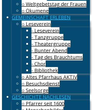
○ Weltgebetstag der Frauen
○ Ökumene
GEMEINSCHAFT ERLEBEN
○ Leseverein
- Leseverein
- Tanzgruppe
- Theatergruppe
- Bunter Abend
- Tag des Brauchtums
- Chor
- Bibliothek
○ Altes Pfarrhaus AKTIV
○ Besuchsdienst
○ Seelsorge
GESCHICHTE NACHLESEN
○ Pfarrer seit 1600