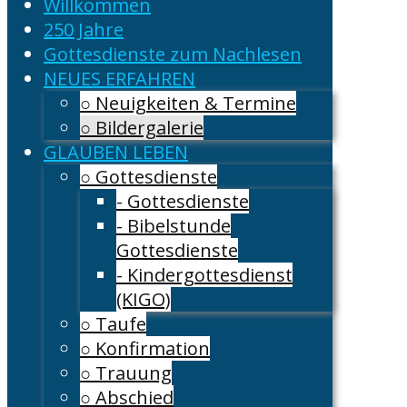
Willkommen
250 Jahre
Gottesdienste zum Nachlesen
NEUES ERFAHREN
○ Neuigkeiten & Termine
○ Bildergalerie
GLAUBEN LEBEN
○ Gottesdienste
- Gottesdienste
- Bibelstunde
Gottesdienste
- Kindergottesdienst
(KIGO)
○ Taufe
○ Konfirmation
○ Trauung
○ Abschied