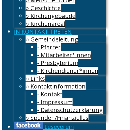
○ Menschenbilder
○ Geschichte
○ Kirchengebäude
○ Kirchenareal
IN KONTAKT TRETEN
○ Gemeindeleitung
- Pfarrer
- Mitarbeiter*innen
- Presbyterium
- Kirchendiener*innen
○ Links
○ Kontaktinformation
- Kontakt
- Impressum
- Datenschutzerklärung
○ Spenden/Finanzielles
Leseverein