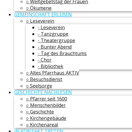
○ Weltgebetstag der Frauen
○ Ökumene
GEMEINSCHAFT ERLEBEN
○ Leseverein
- Leseverein
- Tanzgruppe
- Theatergruppe
- Bunter Abend
- Tag des Brauchtums
- Chor
- Bibliothek
○ Altes Pfarrhaus AKTIV
○ Besuchsdienst
○ Seelsorge
GESCHICHTE NACHLESEN
○ Pfarrer seit 1600
○ Menschenbilder
○ Geschichte
○ Kirchengebäude
○ Kirchenareal
IN KONTAKT TRETEN