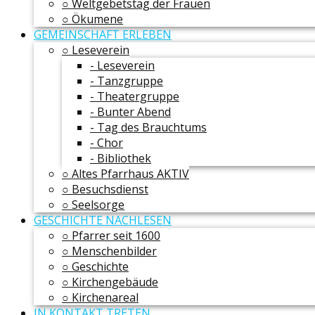
○ Weltgebetstag der Frauen
○ Ökumene
GEMEINSCHAFT ERLEBEN
○ Leseverein
- Leseverein
- Tanzgruppe
- Theatergruppe
- Bunter Abend
- Tag des Brauchtums
- Chor
- Bibliothek
○ Altes Pfarrhaus AKTIV
○ Besuchsdienst
○ Seelsorge
GESCHICHTE NACHLESEN
○ Pfarrer seit 1600
○ Menschenbilder
○ Geschichte
○ Kirchengebäude
○ Kirchenareal
IN KONTAKT TRETEN