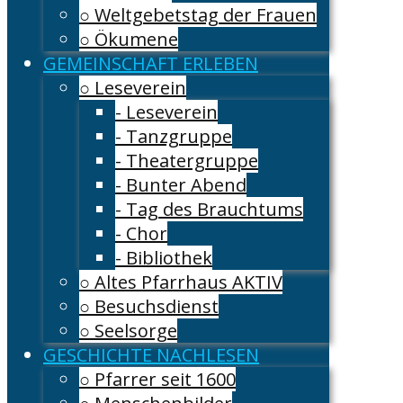
○ Weltgebetstag der Frauen
○ Ökumene
GEMEINSCHAFT ERLEBEN
○ Leseverein
- Leseverein
- Tanzgruppe
- Theatergruppe
- Bunter Abend
- Tag des Brauchtums
- Chor
- Bibliothek
○ Altes Pfarrhaus AKTIV
○ Besuchsdienst
○ Seelsorge
GESCHICHTE NACHLESEN
○ Pfarrer seit 1600