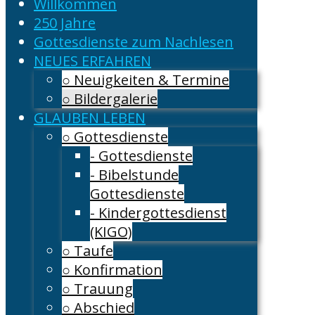
Willkommen
250 Jahre
Gottesdienste zum Nachlesen
NEUES ERFAHREN
○ Neuigkeiten & Termine
○ Bildergalerie
GLAUBEN LEBEN
○ Gottesdienste
- Gottesdienste
- Bibelstunde
Gottesdienste
- Kindergottesdienst
(KIGO)
○ Taufe
○ Konfirmation
○ Trauung
○ Abschied