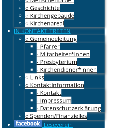
○ Menschenbilder
○ Geschichte
○ Kirchengebäude
○ Kirchenareal
IN KONTAKT TRETEN
○ Gemeindeleitung
- Pfarrer
- Mitarbeiter*innen
- Presbyterium
- Kirchendiener*innen
○ Links
○ Kontaktinformation
- Kontakt
- Impressum
- Datenschutzerklärung
○ Spenden/Finanzielles
Leseverein