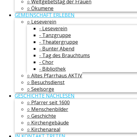
○ Weltgebetstag der Frauen
○ Ökumene
GEMEINSCHAFT ERLEBEN
○ Leseverein
- Leseverein
- Tanzgruppe
- Theatergruppe
- Bunter Abend
- Tag des Brauchtums
- Chor
- Bibliothek
○ Altes Pfarrhaus AKTIV
○ Besuchsdienst
○ Seelsorge
GESCHICHTE NACHLESEN
○ Pfarrer seit 1600
○ Menschenbilder
○ Geschichte
○ Kirchengebäude
○ Kirchenareal
IN KONTAKT TRETEN