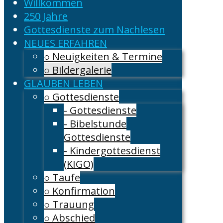
Willkommen
250 Jahre
Gottesdienste zum Nachlesen
NEUES ERFAHREN
○ Neuigkeiten & Termine
○ Bildergalerie
GLAUBEN LEBEN
○ Gottesdienste
- Gottesdienste
- Bibelstunde
Gottesdienste
- Kindergottesdienst
(KIGO)
○ Taufe
○ Konfirmation
○ Trauung
○ Abschied