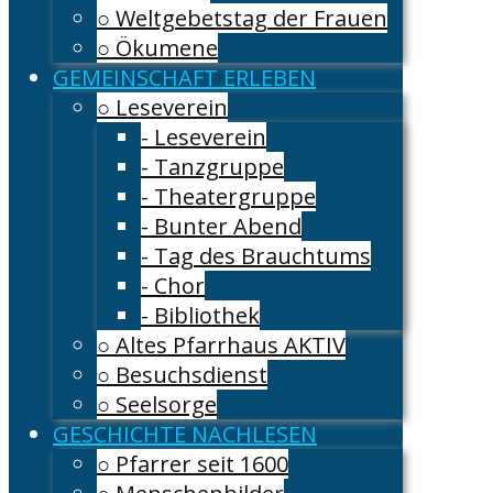
○ Weltgebetstag der Frauen
○ Ökumene
GEMEINSCHAFT ERLEBEN
○ Leseverein
- Leseverein
- Tanzgruppe
- Theatergruppe
- Bunter Abend
- Tag des Brauchtums
- Chor
- Bibliothek
○ Altes Pfarrhaus AKTIV
○ Besuchsdienst
○ Seelsorge
GESCHICHTE NACHLESEN
○ Pfarrer seit 1600