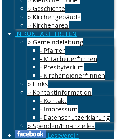
○ Menschenbilder
○ Geschichte
○ Kirchengebäude
○ Kirchenareal
IN KONTAKT TRETEN
○ Gemeindeleitung
- Pfarrer
- Mitarbeiter*innen
- Presbyterium
- Kirchendiener*innen
○ Links
○ Kontaktinformation
- Kontakt
- Impressum
- Datenschutzerklärung
○ Spenden/Finanzielles
Leseverein