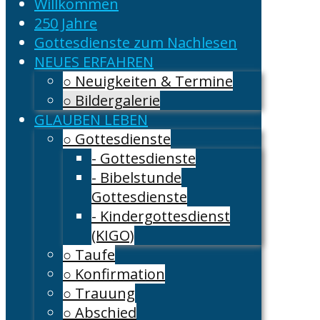
Willkommen
250 Jahre
Gottesdienste zum Nachlesen
NEUES ERFAHREN
○ Neuigkeiten & Termine
○ Bildergalerie
GLAUBEN LEBEN
○ Gottesdienste
- Gottesdienste
- Bibelstunde
Gottesdienste
- Kindergottesdienst
(KIGO)
○ Taufe
○ Konfirmation
○ Trauung
○ Abschied