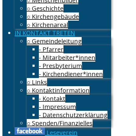
○ Menschenbilder
○ Geschichte
○ Kirchengebäude
○ Kirchenareal
IN KONTAKT TRETEN
○ Gemeindeleitung
- Pfarrer
- Mitarbeiter*innen
- Presbyterium
- Kirchendiener*innen
○ Links
○ Kontaktinformation
- Kontakt
- Impressum
- Datenschutzerklärung
○ Spenden/Finanzielles
Leseverein