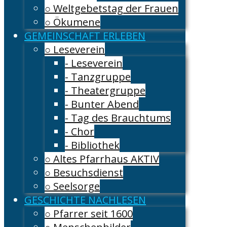
○ Weltgebetstag der Frauen
○ Ökumene
GEMEINSCHAFT ERLEBEN
○ Leseverein
- Leseverein
- Tanzgruppe
- Theatergruppe
- Bunter Abend
- Tag des Brauchtums
- Chor
- Bibliothek
○ Altes Pfarrhaus AKTIV
○ Besuchsdienst
○ Seelsorge
GESCHICHTE NACHLESEN
○ Pfarrer seit 1600