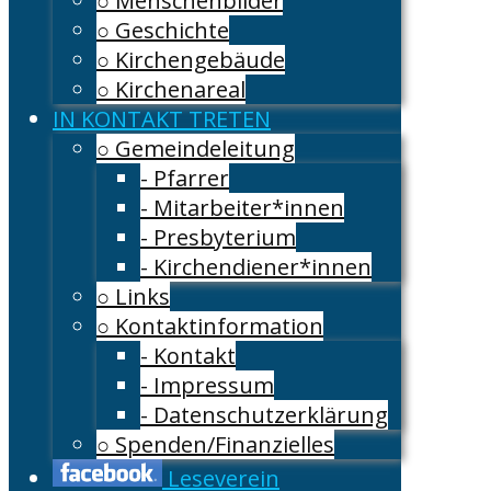
○ Menschenbilder
○ Geschichte
○ Kirchengebäude
○ Kirchenareal
IN KONTAKT TRETEN
○ Gemeindeleitung
- Pfarrer
- Mitarbeiter*innen
- Presbyterium
- Kirchendiener*innen
○ Links
○ Kontaktinformation
- Kontakt
- Impressum
- Datenschutzerklärung
○ Spenden/Finanzielles
Leseverein