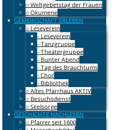
○ Weltgebetstag der Frauen
○ Ökumene
GEMEINSCHAFT ERLEBEN
○ Leseverein
- Leseverein
- Tanzgruppe
- Theatergruppe
- Bunter Abend
- Tag des Brauchtums
- Chor
- Bibliothek
○ Altes Pfarrhaus AKTIV
○ Besuchsdienst
○ Seelsorge
GESCHICHTE NACHLESEN
○ Pfarrer seit 1600