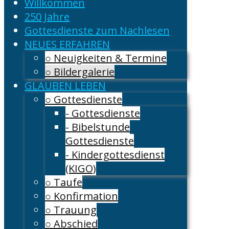
Willkommen
250 Jahre
Gottesdienste zum Nachlesen
NEUES ERFAHREN
○ Neuigkeiten & Termine
○ Bildergalerie
GLAUBEN LEBEN
○ Gottesdienste
- Gottesdienste
- Bibelstunde
Gottesdienste
- Kindergottesdienst
(KIGO)
○ Taufe
○ Konfirmation
○ Trauung
○ Abschied