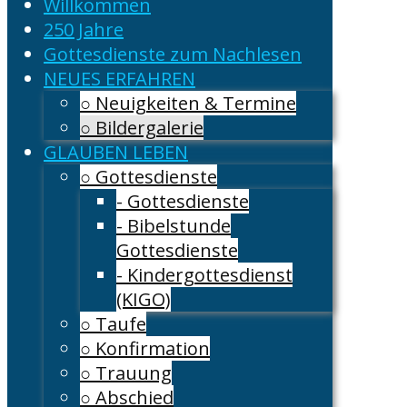
Willkommen
250 Jahre
Gottesdienste zum Nachlesen
NEUES ERFAHREN
○ Neuigkeiten & Termine
○ Bildergalerie
GLAUBEN LEBEN
○ Gottesdienste
- Gottesdienste
- Bibelstunde
Gottesdienste
- Kindergottesdienst
(KIGO)
○ Taufe
○ Konfirmation
○ Trauung
○ Abschied