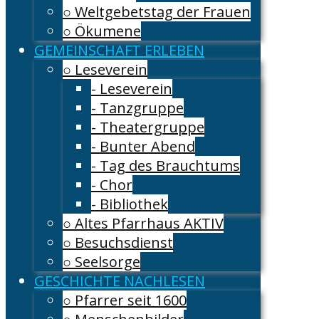
○ Weltgebetstag der Frauen
○ Ökumene
GEMEINSCHAFT ERLEBEN
○ Leseverein
- Leseverein
- Tanzgruppe
- Theatergruppe
- Bunter Abend
- Tag des Brauchtums
- Chor
- Bibliothek
○ Altes Pfarrhaus AKTIV
○ Besuchsdienst
○ Seelsorge
GESCHICHTE NACHLESEN
○ Pfarrer seit 1600