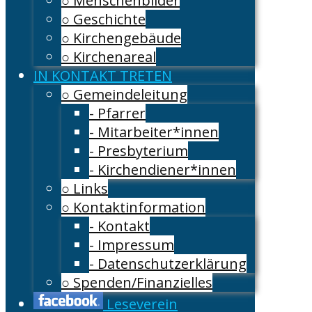
○ Menschenbilder
○ Geschichte
○ Kirchengebäude
○ Kirchenareal
IN KONTAKT TRETEN
○ Gemeindeleitung
- Pfarrer
- Mitarbeiter*innen
- Presbyterium
- Kirchendiener*innen
○ Links
○ Kontaktinformation
- Kontakt
- Impressum
- Datenschutzerklärung
○ Spenden/Finanzielles
Leseverein