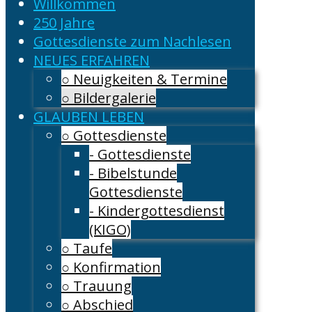
Willkommen
250 Jahre
Gottesdienste zum Nachlesen
NEUES ERFAHREN
○ Neuigkeiten & Termine
○ Bildergalerie
GLAUBEN LEBEN
○ Gottesdienste
- Gottesdienste
- Bibelstunde
Gottesdienste
- Kindergottesdienst
(KIGO)
○ Taufe
○ Konfirmation
○ Trauung
○ Abschied