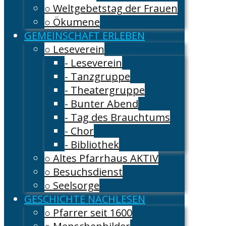
○ Weltgebetstag der Frauen
○ Ökumene
GEMEINSCHAFT ERLEBEN
○ Leseverein
- Leseverein
- Tanzgruppe
- Theatergruppe
- Bunter Abend
- Tag des Brauchtums
- Chor
- Bibliothek
○ Altes Pfarrhaus AKTIV
○ Besuchsdienst
○ Seelsorge
GESCHICHTE NACHLESEN
○ Pfarrer seit 1600