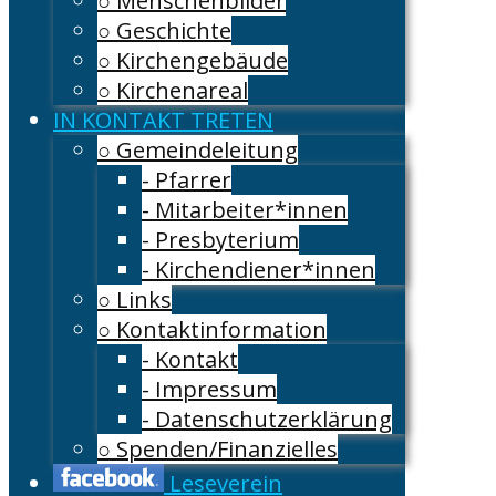
○ Menschenbilder
○ Geschichte
○ Kirchengebäude
○ Kirchenareal
IN KONTAKT TRETEN
○ Gemeindeleitung
- Pfarrer
- Mitarbeiter*innen
- Presbyterium
- Kirchendiener*innen
○ Links
○ Kontaktinformation
- Kontakt
- Impressum
- Datenschutzerklärung
○ Spenden/Finanzielles
Leseverein